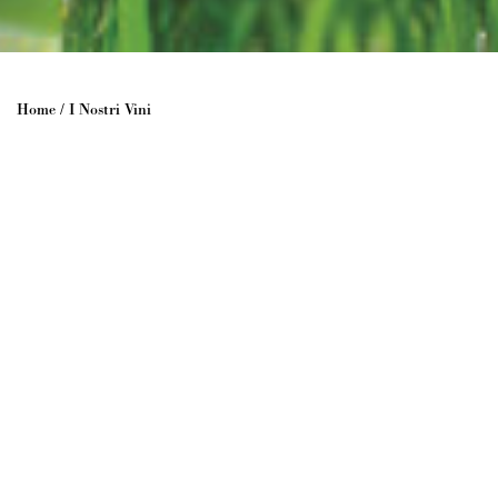
Home
/
I Nostri Vini
Senza Solfiti Aggiunti
Dopo anni di sperimentazioni siamo stati
nel 2007 la prima azienda in Piemonte a
brevettare un metodo di vinificazione
senza solfiti aggiunti, quindi senza
conservanti. All’insegna della